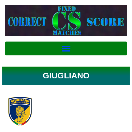
GIUGLIANO