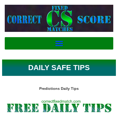
DAILY SAFE TIPS
Predictions Daily Tips