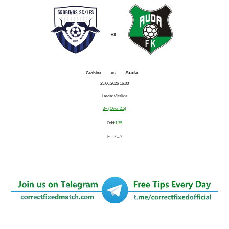
vs
vs
Auda
Grobina
25.06.2026 16:00
Latvia: Virsliga
3+ (Over 2.5)
Odd:
1.75
FT: ? – ?