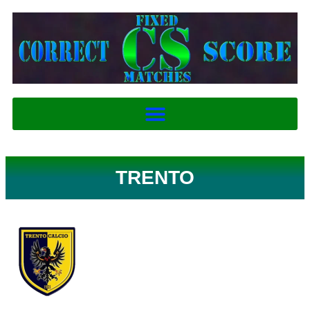
TRENTO